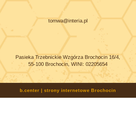
tomwa@interia.pl
Pasieka Trzebnickie Wzgórza Brochocin 16/4,
55-100 Brochocin, WINI: 02205654
b.center | strony internetowe Brochocin