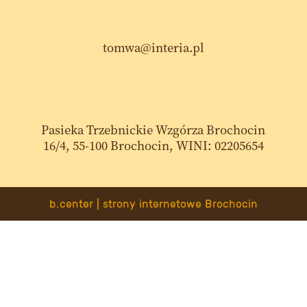
tomwa@interia.pl
Pasieka Trzebnickie Wzgórza Brochocin
16/4, 55-100 Brochocin, WINI: 02205654
b.center | strony internetowe Brochocin