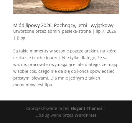
Miód lipowy 2026. Pachnący, letni i wyjątkowy
utworzone przez
admin_pasieka-strona
|
lip 7, 2026
|
Blog
Są takie momenty w sezonie pszczelarskim, na które
czeka się trochę inaczej. Nie tylko dlatego, że są
ważne, pracowite i wymagające, ale dlatego, że mają
w sobie coś, czego nie da się do końca opowiedzieć
prostymi słowami. Dla mnie jednym z takich
momentów jest lipa....
Zaprojektowane przez
Elegant Themes
|
Obsługiwane przez
WordPress