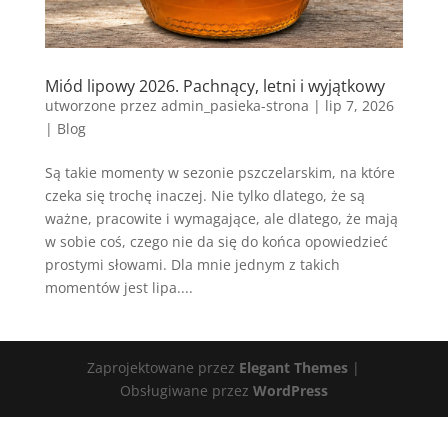
Miód lipowy 2026. Pachnący, letni i wyjątkowy
utworzone przez
admin_pasieka-strona
|
lip 7, 2026
|
Blog
Są takie momenty w sezonie pszczelarskim, na które
czeka się trochę inaczej. Nie tylko dlatego, że są
ważne, pracowite i wymagające, ale dlatego, że mają
w sobie coś, czego nie da się do końca opowiedzieć
prostymi słowami. Dla mnie jednym z takich
momentów jest lipa....
Zaprojektowane przez
Elegant Themes
|
Obsługiwane przez
WordPress