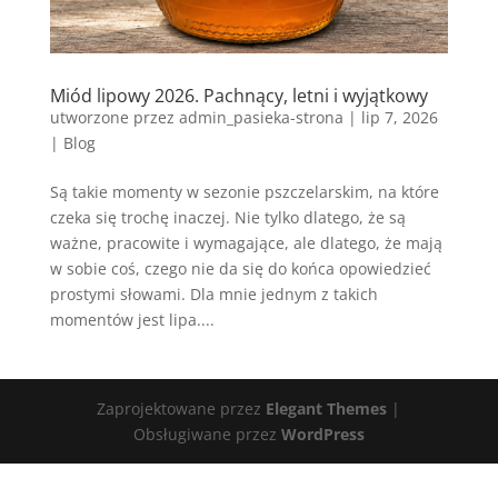
Miód lipowy 2026. Pachnący, letni i wyjątkowy
utworzone przez
admin_pasieka-strona
|
lip 7, 2026
|
Blog
Są takie momenty w sezonie pszczelarskim, na które
czeka się trochę inaczej. Nie tylko dlatego, że są
ważne, pracowite i wymagające, ale dlatego, że mają
w sobie coś, czego nie da się do końca opowiedzieć
prostymi słowami. Dla mnie jednym z takich
momentów jest lipa....
Zaprojektowane przez
Elegant Themes
|
Obsługiwane przez
WordPress