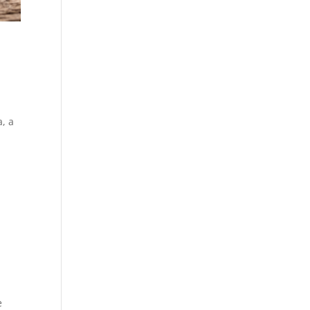
a, a
e