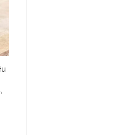
łu
ch