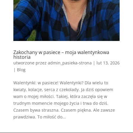
Zakochany w pasiece – moja walentynkowa
historia
utworzone przez
admin_pasieka-strona
|
lut 13, 2026
|
Blog
Walentynki: w pasiece! Walentynki? Dla wielu to
kwiaty, kolacje, serca z czekolady. Ja dziś opowiem
wam o mojej miłości. Takiej, która zaczęła się w
trudnym momencie mojego życia i trwa do dziś.
Czasem bywa straszna. Czasem piękna. Ale zawsze
prawdziwa. To miłość do...