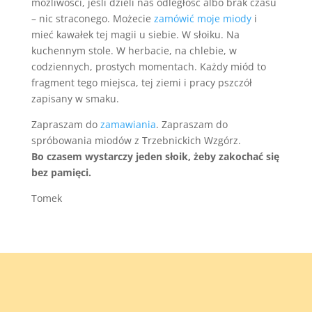
możliwości, jeśli dzieli nas odległość albo brak czasu
– nic straconego. Możecie
zamówić moje miody
i
mieć kawałek tej magii u siebie. W słoiku. Na
kuchennym stole. W herbacie, na chlebie, w
codziennych, prostych momentach. Każdy miód to
fragment tego miejsca, tej ziemi i pracy pszczół
zapisany w smaku.
Zapraszam do
zamawiania
. Zapraszam do
spróbowania miodów z Trzebnickich Wzgórz.
Bo czasem wystarczy jeden słoik, żeby zakochać się
bez pamięci.
Tomek