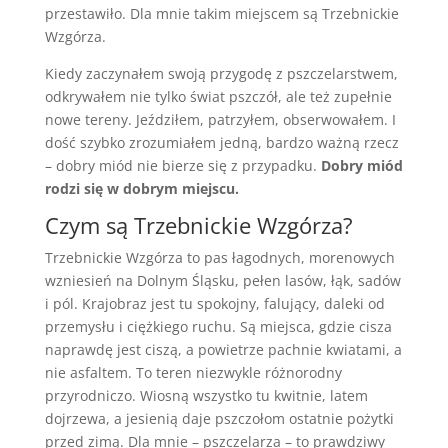
przestawiło. Dla mnie takim miejscem są
Trzebnickie
Wzgórza
.
Kiedy zaczynałem swoją przygodę z pszczelarstwem,
odkrywałem nie tylko świat pszczół, ale też zupełnie
nowe tereny. Jeździłem, patrzyłem, obserwowałem. I
dość szybko zrozumiałem jedną, bardzo ważną rzecz
– dobry miód nie bierze się z przypadku.
Dobry miód
rodzi się w dobrym miejscu.
Czym są Trzebnickie Wzgórza?
Trzebnickie Wzgórza to pas łagodnych, morenowych
wzniesień na Dolnym Śląsku, pełen lasów, łąk, sadów
i pól. Krajobraz jest tu spokojny, falujący, daleki od
przemysłu i ciężkiego ruchu. Są miejsca, gdzie cisza
naprawdę jest ciszą, a powietrze pachnie kwiatami, a
nie asfaltem. To teren niezwykle różnorodny
przyrodniczo. Wiosną wszystko tu kwitnie, latem
dojrzewa, a jesienią daje pszczołom ostatnie pożytki
przed zimą. Dla mnie – pszczelarza – to prawdziwy